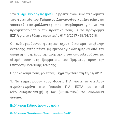
1320 Views
Στο
συνημμένο αρχείο (pdf)
θα βρείτε αναλυτικά τα ονόματα
των φοιτητών του
Τμήματος Δασοπονίας και Διαχείρισης
Φυσικού Περιβάλλοντος
που
εγκρίθηκαν
για να να
πραγματοποιήσουν την πρακτική τους με το πρόγραμμα
ΕΣΠΑ
για το εξάμηνο πρακτικής
01/10/2017 - 31/03/2018
.
Οι ενδιαφερόμενοι φοιτητές έχουν δικαίωμα υποβολής
ένστασης εντός πέντε (5) ημερολογιακών ημερών από την
επομένη της ημέρας της ανάρτησης των αποτελεσμάτων, με
αίτησή τους στη Γραμματεία του Τμήματος προς την
Επιτροπή Πρακτικής Άσκησης.
Παρακαλούμε τους φοιτητές
μέχρι την Τετάρτη 13/09/2017
:
1. Να ενημερώσουν τους Φορείς Π.Α. ώστε να στείλουν
συμπληρωμένα
στο Γραφείο Π.Α. ΕΣΠΑ με e-mail
(ekouloura@teiemt.gr) ή fax (2510462352) τα ακόλουθα
έντυπα
:
Εκδήλωση Ενδιαφέροντος (pdf)
Εκδήλωση Πρόθεσης Συνεργασίας (pdf)