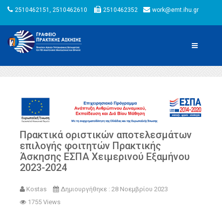
2510462151, 2510462610
2510462352
work@emt.ihu.gr
Πρακτικά οριστικών αποτελεσμάτων
επιλογής φοιτητών Πρακτικής
Άσκησης ΕΣΠΑ Χειμερινού Εξαμήνου
2023-2024
Kostas
Δημιουργήθηκε : 28 Νοεμβρίου 2023
1755 Views