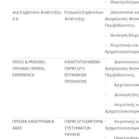
· Ηλεκτρολόγων
ena Σύμβουλοι Ανάπτυξης
Εταιρεία Συμβούλων
· Δασοπονίας κα
Ο.Ε.
Ανάπτυξης
Διαχείρισης Φυσι
Περιβάλλοντος,
· Διοίκηση Επιχε
· Λογιστικής και
Χρηματοοικονομι
GRIZO & PRASINO -
ΚΑΘΕΤΟΠΟΙΗΜΕΝΗ
· Δασοπονίας 
ORGANIC HERBAL
ΠΑΡΑΓΩΓΗ
Διαχείρισης Φυσι
EXPERIENCE
ΒΟΤΑΝΙΚΩΝ
Περιβάλλοντος,
ΠΡΟΙΟΝΤΩΝ
· Αρχιτεκτονική
· Διοίκηση Επιχ
· Λογιστικής κ
Χρηματοοικονομι
ΠΡΙΣΜΑ ΗΛΕΚΤΡΟΝΙΚΑ
ΠΑΡΑΓΩΓΗ ΕΜΠΟΡΙΑ
· Λογιστικής κ
ΑΒΕΕ
ΣΥΣΤΗΜΑΤΩΝ
Χρηματοοικονομικ
ΥΨΗΛΗΣ
· Ηλεκτρολόγ