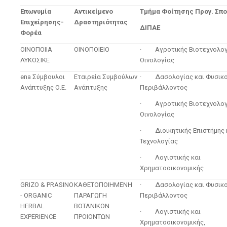
Επωνυμία
Αντικείμενο
Τμήμα Φοίτησης Προγ. Σπ
Επιχείρησης-
Δραστηριότητας
ΔΙΠΑΕ
Φορέα
ΟΙΝΟΠΟΙΙΑ
ΟΙΝΟΠΟΙΕΙΟ
· Αγροτικής Βιοτεχνολογί
ΛΥΚΟΣΙΚΕ
Οινολογίας
ena Σύμβουλοι
Εταιρεία Συμβούλων
· Δασολογίας και Φυσικ
Ανάπτυξης Ο.Ε.
Ανάπτυξης
Περιβάλλοντος
· Αγροτικής Βιοτεχνολογί
Οινολογίας
· Διοικητικής Επιστήμης 
Τεχνολογίας
· Λογιστικής και
Χρηματοοικονομικής
GRIZO & PRASINO
ΚΑΘΕΤΟΠΟΙΗΜΕΝΗ
· Δασολογίας και Φυσικ
- ORGANIC
ΠΑΡΑΓΩΓΗ
Περιβάλλοντος
HERBAL
ΒΟΤΑΝΙΚΩΝ
· Λογιστικής και
EXPERIENCE
ΠΡΟΙΟΝΤΩΝ
Χρηματοοικονομικής,