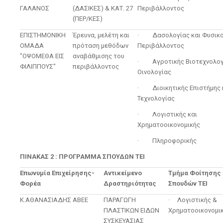
ΓΑΛΑΝΟΣ
(ΔΑΣΙΚΕΣ) & ΚΑΤ. 27
Περιβάλλοντος
(ΠΕΡ/ΚΕΣ)
ΕΠΙΣΤΗΜΟΝΙΚΗ
Έρευνα, μελέτη και
· Δασολογίας και Φυσικ
ΟΜΑΔΑ
πρόταση μεθόδων
Περιβάλλοντος
"ΟΨΟΜΕΘΑ ΕΙΣ
αναβάθμισης του
· Αγροτικής Βιοτεχνολογί
ΦΙΛΙΠΠΟΥΣ"
περιβάλλοντος
Οινολογίας
· Διοικητικής Επιστήμης 
Τεχνολογίας
· Λογιστικής και
Χρηματοοικονομικής
· Πληροφορικής
ΠΙΝΑΚΑΣ 2 : ΠΡΟΓΡΑΜΜΑ ΣΠΟΥΔΩΝ ΤΕΙ
Επωνυμία Επιχείρησης-
Αντικείμενο
Τμήμα Φοίτησης 
Φορέα
Δραστηριότητας
Σπουδών ΤΕΙ
Κ.ΑΘΑΝΑΣΙΑΔΗΣ ΑΒΕΕ
ΠΑΡΑΓΩΓΗ
· Λογιστικής &
ΠΛΑΣΤΙΚΩΝ ΕΙΔΩΝ
Χρηματοοικονομικ
ΣΥΣΚΕΥΑΣΙΑΣ