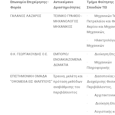
Επωνυμία Επιχείρησης-
Αντικείμενο
Τμήμα Φοίτησης 
Φορέα
Δραστηριότητας
Σπουδών ΤΕΙ
ΓΑΛΑΝΟΣ ΛΑΖΑΡΟΣ
ΤΕΧΝΙΚΟ ΓΡΑΦΕΙΟ -
· Μηχανικών Τε
ΜΗΧΑΝΟΛΟΓΟΣ
Πετρελαίου και Φ
ΜΗΧΑΝΙΚΟΣ
Αερίου και Μηχα
Μηχανικών,
· Ηλεκτρολόγ
Μηχανικών
Θ.Κ. ΓΕΩΡΓΑΚΟΥΔΗΣ Ο.Ε.
ΕΜΠΟΡΙΟ/
· Διοίκηση Επιχ
ΕΝΟΙΑΚΙΑΖΟΜΕΝΑ
· Μηχανικών
ΔΩΜΑΤΙΑ
Πληροφορικής
ΕΠΙΣΤΗΜΟΝΙΚΗ ΟΜΑΔΑ
Έρευνα, μελέτη και
· Δασοπονίας 
"ΟΨΟΜΕΘΑ ΕΙΣ ΦΙΛΙΠΠΟΥΣ"
πρόταση μεθόδων
Διαχείρισης Φυσι
αναβάθμισης του
Περιβάλλοντος,
περιβάλλοντος
· Αρχιτεκτονική
· Διοίκηση Επι
· Λογιστικής κ