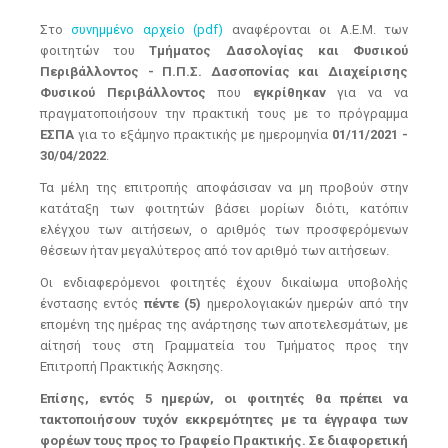
Στο
συνημμένο αρχείο (pdf)
αναφέρονται οι Α.Ε.Μ. των
φοιτητών του
Τμήματος Δασολογίας και Φυσικού
Περιβάλλοντος - Π.Π.Σ. Δασοπονίας και Διαχείρισης
Φυσικού Περιβάλλοντος
που
εγκρίθηκαν
για να να
πραγματοποιήσουν την πρακτική τους με το πρόγραμμα
ΕΣΠΑ
για το εξάμηνο πρακτικής με ημερομηνία
01/11/2021 -
30/04/2022
.
Τα μέλη της επιτροπής αποφάσισαν να μη προβούν στην
κατάταξη των φοιτητών βάσει μορίων διότι, κατόπιν
ελέγχου των αιτήσεων, ο αριθμός των προσφερόμενων
θέσεων ήταν μεγαλύτερος από τον αριθμό των αιτήσεων.
Οι ενδιαφερόμενοι φοιτητές έχουν δικαίωμα υποβολής
ένστασης εντός
πέντε (5)
ημερολογιακών ημερών από την
επομένη της ημέρας της ανάρτησης των αποτελεσμάτων, με
αίτησή τους στη Γραμματεία του Τμήματος προς την
Επιτροπή Πρακτικής Άσκησης.
Επίσης, εντός 5 ημερών, οι φοιτητές θα πρέπει να
τακτοποιήσουν τυχόν εκκρεμότητες με τα έγγραφα των
φορέων τους προς το Γραφείο Πρακτικής. Σε διαφορετική