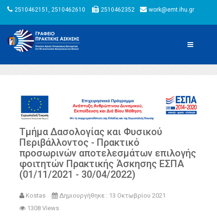
2510462151, 2510462610
2510462352
work@emt.ihu.gr
Τμήμα Δασολογίας και Φυσικού
Περιβάλλοντος - Πρακτικό
προσωρινών αποτελεσμάτων επιλογής
φοιτητών Πρακτικής Άσκησης ΕΣΠΑ
(01/11/2021 - 30/04/2022)
Kostas
Δημιουργήθηκε : 13 Οκτωβρίου 2021
1308 Views