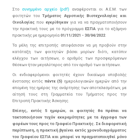
Στο
συνημμένο αρχείο (pdf)
αναφέρονται οι Α.Ε.Μ. των
φοιτητών του
Τμήματος Αγροτικής Βιοτεχνολογίας και
Οινολογίας
που
εγκρίθηκαν
για να να πραγματοποιήσουν
την πρακτική τους με το πρόγραμμα
ΕΣΠΑ
για το εξάμηνο
πρακτικής με ημερομηνία
01/11/2021 - 30/04/2022
.
Τα μέλη της επιτροπής αποφάσισαν να μη προβούν στην
κατάταξη των φοιτητών βάσει μορίων διότι, κατόπιν
ελέγχου των αιτήσεων, ο αριθμός των προσφερόμενων
θέσεων ήταν μεγαλύτερος από τον αριθμό των αιτήσεων.
Οι ενδιαφερόμενοι φοιτητές έχουν δικαίωμα υποβολής
ένστασης εντός
πέντε (5)
ημερολογιακών ημερών από την
επομένη της ημέρας της ανάρτησης των αποτελεσμάτων, με
αίτησή τους στη Γραμματεία του Τμήματος προς την
Επιτροπή Πρακτικής Άσκησης.
Επίσης, εντός 5 ημερών, οι φοιτητές θα πρέπει να
τακτοποιήσουν τυχόν εκκρεμότητες με τα έγγραφα των
φορέων τους προς το Γραφείο Πρακτικής. Σε διαφορετική
περίπτωση, η πρακτική βγαίνει εκτός χρονοδιαγράμματος
του Γραφείου ΕΣΠΑ και μπορεί να πραγματοποιηθεί μόνο