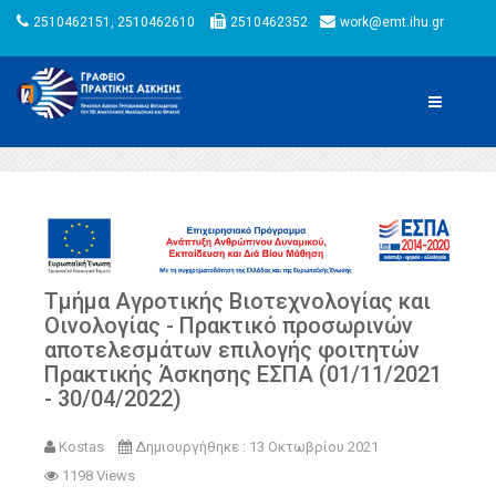
2510462151, 2510462610
2510462352
work@emt.ihu.gr
Τμήμα Αγροτικής Βιοτεχνολογίας και
Οινολογίας - Πρακτικό προσωρινών
αποτελεσμάτων επιλογής φοιτητών
Πρακτικής Άσκησης ΕΣΠΑ (01/11/2021
- 30/04/2022)
Kostas
Δημιουργήθηκε : 13 Οκτωβρίου 2021
1198 Views