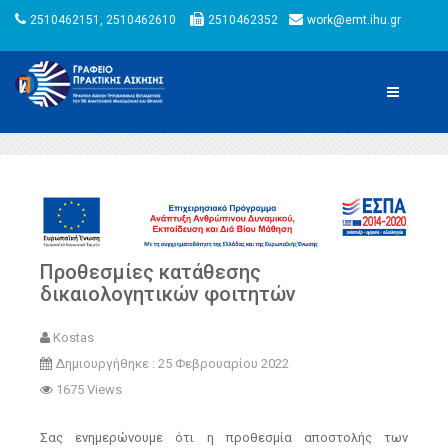
2510462151, 2510462610
2510462352
work@emt.ihu.gr
Προθεσμίες κατάθεσης
δικαιολογητικών φοιτητών
Kostas
Δημιουργήθηκε : 25 Φεβρουαρίου 2022
1675 Views
Σας ενημερώνουμε ότι η προθεσμία αποστολής των