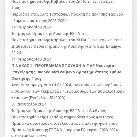
Πανεπιστημιούπολης Καβάλας του Δι.Πα.Ε., ενημερώνει
τους...
Περίοδος υποβολής ενστάσεων πρακτικής άσκησης εαρινού
εξαμήνου ακ. έτους 2023-2024
14 Φεβρουαρίου 2024
Το Γραφείο Πρακτικής Άσκησης ΕΣΠΑ της
Πανεπιστημιούπολης Καβάλας του ΔΙ.ΠΑ.Ε. ενημερώνει τους...
Διαθέσιμες Θέσεις Πρακτικής Άσκησης για το Εαρ. Εξάμηνο
23-24
14 Φεβρουαρίου 2024
ΠΙΝΑΚΑΣ 1 : ΠΡΟΓΡΑΜΜΑ ΣΠΟΥΔΩΝ ΔΙΠΑΕ
Επωνυμία
Επιχείρησης-Φορέα
Αντικείμενο Δραστηριότητας
Τμήμα
Φοίτησης Προγ.
...
Αναπροσαρμογή, από 01.01.2024, των ορίων των ημερήσιων
μισθών και των τεκμαρτών ημερομισθίων των ασφαλιστικών
κλάσεων (Εγκύκλιος 52/2023)
03 Ιανουαρίου 2024
Το Γραφείο Πρακτικής Άσκησης ΕΣΠΑ του Διεθνούς
Πανεπιστημίου της Ελλάδος ενημερώνει τους φοιτητές...
Πρακτικά οριστικών αποτελεσμάτων επιλογής φοιτητών
Πρακτικής Άσκησης ΕΣΠΑ Χειμερινού Εξαμήνου 2023-2024
28 Νοεμβρίου 2023