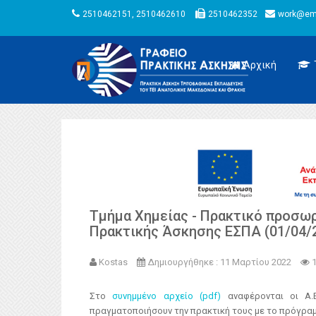
2510462151, 2510462610
2510462352
work@emt
Αρχική
Τμήμα Χημείας - Πρακτικό προσω
Πρακτικής Άσκησης ΕΣΠΑ (01/04/2
Kostas
Δημιουργήθηκε : 11 Μαρτίου 2022
Στο
συνημμένο αρχείο (pdf)
αναφέρονται οι Α.
πραγματοποιήσουν την πρακτική τους με το πρόγρα