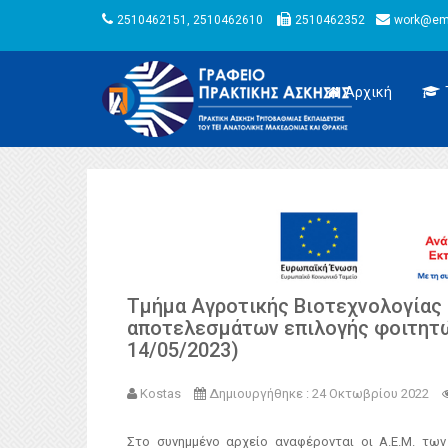
2510462151, 2510462610
2510462352
work@emt
Αρχική
Τμήμα Αγροτικής Βιοτεχνολογίας 
αποτελεσμάτων επιλογής φοιτητώ
14/05/2023)
Kostas
Δημιουργήθηκε : 24 Οκτωβρίου 2022
Στο συνημμένο αρχείο αναφέρονται οι Α.Ε.Μ. τω