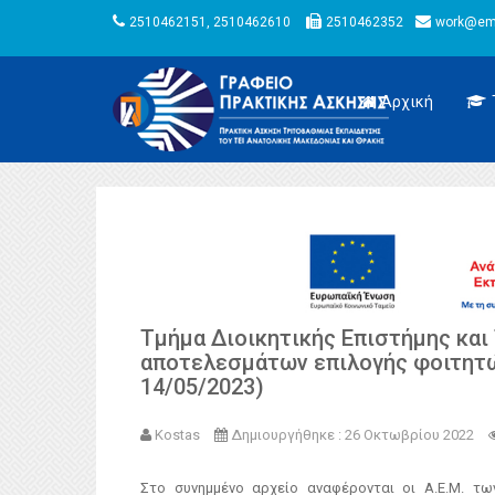
2510462151, 2510462610
2510462352
work@emt
Αρχική
Τμήμα Διοικητικής Επιστήμης και
αποτελεσμάτων επιλογής φοιτητώ
14/05/2023)
Kostas
Δημιουργήθηκε : 26 Οκτωβρίου 2022
Στο συνημμένο αρχείο αναφέρονται οι Α.Ε.Μ. τ