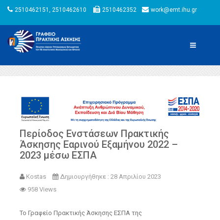
2510462151, 2510462610
2510462352
work@emt.ihu.gr
Περίοδος Ενστάσεων Πρακτικής
Άσκησης Εαρινού Εξαμήνου 2022 –
2023 μέσω ΕΣΠΑ
Kostas
Δημιουργήθηκε : 28 Απριλίου 2023
958 Views
Το Γραφείο Πρακτικής Άσκησης ΕΣΠΑ της