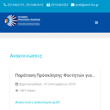
2510462151, 2510462610
2510462352
work@emt.ihu.gr
Ανακοινώσεις
Παράταση Πρόσκλησης Φοιτητών για συμμετοχή στο πρόγραμμα Πρακτικής Άσκησης μέσω ΕΣΠΑ
Δημιουργήθηκε : 01 Σεπτεμβρίου 2016
1461 Views
Αναλυτικά η ανακοίνωση (pdf)
.