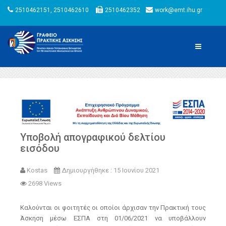
2510462151, 2510462610
2510462352
work@emt.ihu.gr
Υποβολή απογραφικού δελτίου
εισόδου
Kostas
Δημιουργήθηκε : 15 Ιουνίου 2021
2698 Views
Καλούνται οι φοιτητές οι οποίοι άρχισαν την Πρακτική τους
Άσκηση μέσω ΕΣΠΑ στη 01/06/2021 να υποβάλλουν