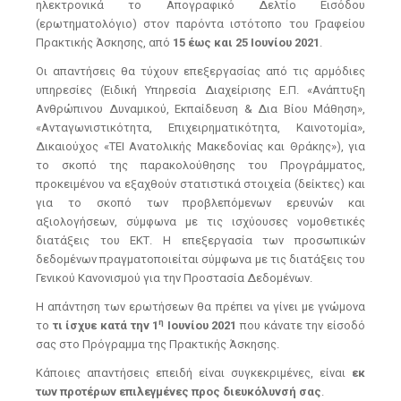
ηλεκτρονικά το Απογραφικό Δελτίο Εισόδου
(ερωτηματολόγιο) στον παρόντα ιστότοπο του Γραφείου
Πρακτικής Άσκησης, από
15 έως και 25 Ιουνίου 2021
.
Οι απαντήσεις θα τύχουν επεξεργασίας από τις αρμόδιες
υπηρεσίες (Ειδική Υπηρεσία Διαχείρισης Ε.Π. «Ανάπτυξη
Ανθρώπινου Δυναμικού, Εκπαίδευση & Δια Bίου Μάθηση»,
«Ανταγωνιστικότητα, Επιχειρηματικότητα, Καινοτομία»,
Δικαιούχος «ΤΕΙ Ανατολικής Μακεδονίας και Θράκης»), για
το σκοπό της παρακολούθησης του Προγράμματος,
προκειμένου να εξαχθούν στατιστικά στοιχεία (δείκτες) και
για το σκοπό των προβλεπόμενων ερευνών και
αξιολογήσεων, σύμφωνα με τις ισχύουσες νομοθετικές
διατάξεις του ΕΚΤ. Η επεξεργασία των προσωπικών
δεδομένων πραγματοποιείται σύμφωνα με τις διατάξεις του
Γενικού Κανονισμού για την Προστασία Δεδομένων.
Η απάντηση των ερωτήσεων θα πρέπει να γίνει με γνώμονα
η
το
τι ίσχυε κατά την 1
Ιουνίου 2021
που κάνατε την είσοδό
σας στο Πρόγραμμα της Πρακτικής Άσκησης.
Κάποιες απαντήσεις επειδή είναι συγκεκριμένες, είναι
εκ
των προτέρων επιλεγμένες προς διευκόλυνσή σας
.