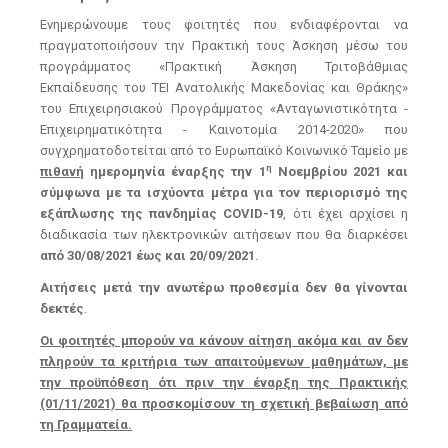
Ενημερώνουμε τους φοιτητές που ενδιαφέρονται να
πραγματοποιήσουν την Πρακτική τους Άσκηση μέσω του
προγράμματος «Πρακτική Άσκηση Τριτοβάθμιας
Εκπαίδευσης του ΤΕΙ Ανατολικής Μακεδονίας και Θράκης»
του Επιχειρησιακού Προγράμματος «Ανταγωνιστικότητα -
Επιχειρηματικότητα - Καινοτομία 2014-2020» που
συγχρηματοδοτείται από το Ευρωπαϊκό Κοινωνικό Ταμείο με
η
πιθανή
ημερομηνία έναρξης την 1
Νοεμβρίου 2021 και
σύμφωνα με τα ισχύοντα μέτρα για τον περιορισμό της
εξάπλωσης της πανδημίας COVID-19
, ότι έχει αρχίσει η
διαδικασία των ηλεκτρονικών αιτήσεων που θα διαρκέσει
από 30/08/2021 έως και 20/09/2021
.
Αιτήσεις μετά την ανωτέρω προθεσμία δεν θα γίνονται
δεκτές
.
Οι φοιτητές μπορούν να κάνουν αίτηση ακόμα και αν δεν
πληρούν τα κριτήρια των απαιτούμενων μαθημάτων, με
την προϋπόθεση ότι πριν την έναρξη της Πρακτικής
(01/11/2021) θα προσκομίσουν τη σχετική βεβαίωση από
τη Γραμματεία.