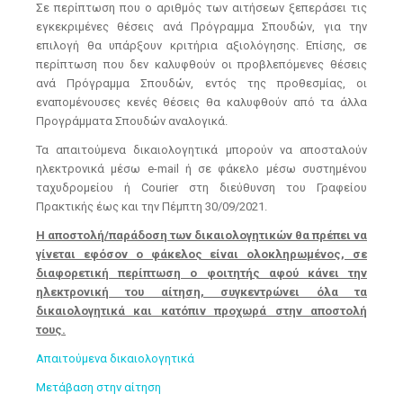
Σε περίπτωση που ο αριθμός των αιτήσεων ξεπεράσει τις
εγκεκριμένες θέσεις ανά Πρόγραμμα Σπουδών, για την
επιλογή θα υπάρξουν κριτήρια αξιολόγησης. Επίσης, σε
περίπτωση που δεν καλυφθούν οι προβλεπόμενες θέσεις
ανά Πρόγραμμα Σπουδών, εντός της προθεσμίας, οι
εναπομένουσες κενές θέσεις θα καλυφθούν από τα άλλα
Προγράμματα Σπουδών αναλογικά.
Τα απαιτούμενα δικαιολογητικά μπορούν να αποσταλούν
ηλεκτρονικά μέσω e-mail ή σε φάκελο μέσω συστημένου
ταχυδρομείου ή Courier στη διεύθυνση του Γραφείου
Πρακτικής έως και την Πέμπτη 30/09/2021.
Η αποστολή/παράδοση των δικαιολογητικών θα πρέπει να
γίνεται εφόσον ο φάκελος είναι ολοκληρωμένος, σε
διαφορετική περίπτωση ο φοιτητής αφού κάνει την
ηλεκτρονική του αίτηση, συγκεντρώνει όλα τα
δικαιολογητικά και κατόπιν προχωρά στην αποστολή
τους.
Απαιτούμενα δικαιολογητικά
Μετάβαση στην αίτηση